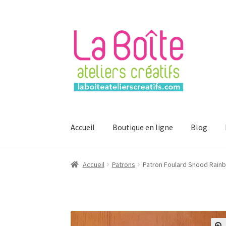
Aller
Aller
à
au
la
contenu
navigation
Accueil
Boutique en ligne
Blog
Accueil
Account
Login
Password Reset
Regist
Accueil
Patrons
Patron Foulard Snood Rainbow
Mon compte