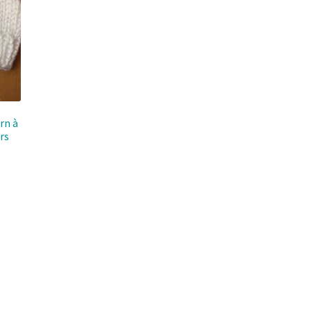
n à
rs