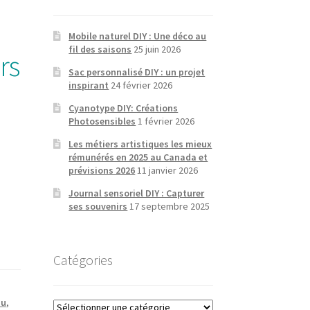
Mobile naturel DIY : Une déco au
fil des saisons
25 juin 2026
rs
Sac personnalisé DIY : un projet
inspirant
24 février 2026
Cyanotype DIY: Créations
Photosensibles
1 février 2026
Les métiers artistiques les mieux
rémunérés en 2025 au Canada et
prévisions 2026
11 janvier 2026
Journal sensoriel DIY : Capturer
ses souvenirs
17 septembre 2025
Catégories
au
,
Catégories