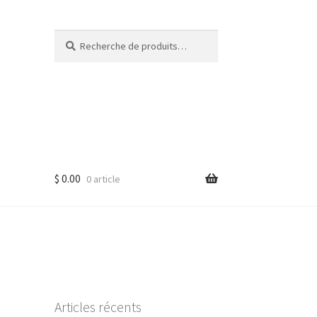
Recherche
Recherche
pour :
$
0.00
0 article
Articles récents