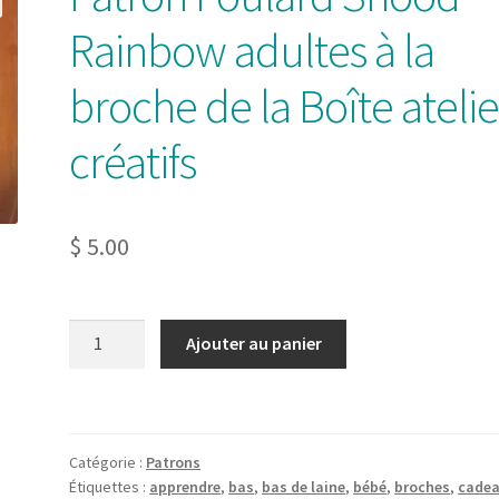
Rainbow adultes à la
broche de la Boîte atelie
créatifs
$
5.00
quantité
Ajouter au panier
de
Patron Foulard
Snood
Rainbow
Catégorie :
Patrons
adultes
Étiquettes :
apprendre
,
bas
,
bas de laine
,
bébé
,
broches
,
cade
à