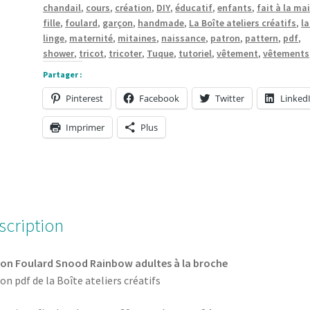
chandail
,
cours
,
création
,
DIY
,
éducatif
,
enfants
,
fait à la ma
la
fille
,
foulard
,
garçon
,
handmade
,
La Boîte ateliers créatifs
,
la
broche
linge
,
maternité
,
mitaines
,
naissance
,
patron
,
pattern
,
pdf
,
de
shower
,
tricot
,
tricoter
,
Tuque
,
tutoriel
,
vêtement
,
vêtements
la
Partager :
Boîte
Pinterest
Facebook
Twitter
Linked
ateliers
créatifs
Imprimer
Plus
scription
on Foulard Snood Rainbow adultes à la broche
on pdf de la Boîte ateliers créatifs