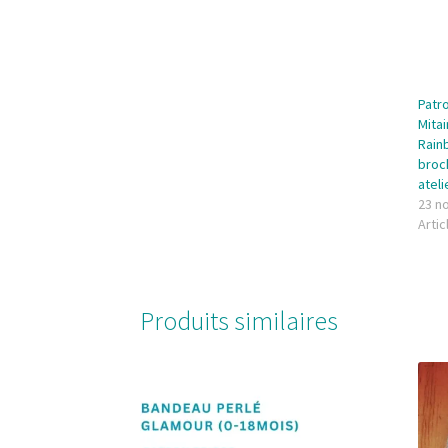
Patr
Mitai
Rainb
broc
ateli
23 n
Artic
Produits similaires