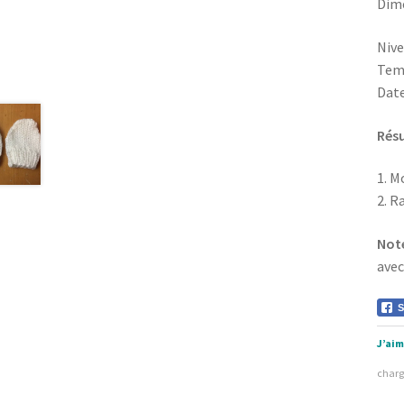
Dime
Nivea
Temp
Date
Rés
1. M
2. R
Note
avec
S
J’aim
char