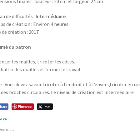
nsions finales : hauteur : 20 cm et largeur: 24 cm
u de difficultés :
Intermédiaire
s de création : Environ 4 heures
 de création : 2017
umé du patron
onter les mailles, tricoter les côtes.
abattre les mailles et fermer le travail
 :
Vous devez savoir tricoter à l’endroit et à l’envers,tricoter en ro
 des broches circulaires. Le niveau de création est intermédiaire.
Pinterest
Post
hare
e ça :
gement…