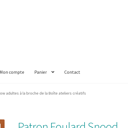
Mon compte
Panier
Contact
er
Solde de la carte-cadeau
Boutique en ligne
Blog
Panier
Contact
 adultes à la broche de la Boîte ateliers créatifs
Patron Foulard Snood