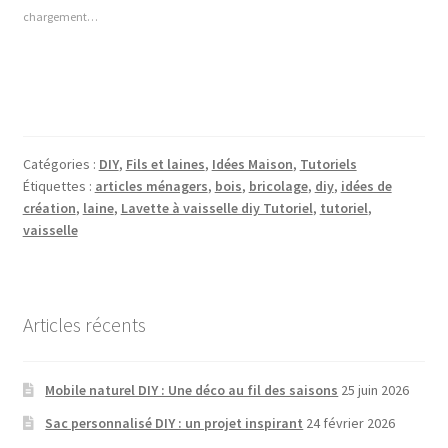
chargement…
Catégories :
DIY
,
Fils et laines
,
Idées Maison
,
Tutoriels
Étiquettes :
articles ménagers
,
bois
,
bricolage
,
diy
,
idées de
création
,
laine
,
Lavette à vaisselle diy Tutoriel
,
tutoriel
,
vaisselle
Articles récents
Mobile naturel DIY : Une déco au fil des saisons
25 juin 2026
Sac personnalisé DIY : un projet inspirant
24 février 2026