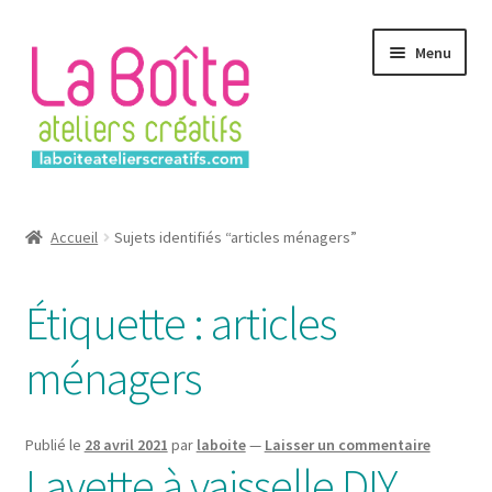
Aller
Aller
Menu
à
au
la
contenu
navigation
Accueil
Accueil
Sujets identifiés “articles ménagers”
Account
Étiquette :
articles
Login
ménagers
Password Reset
Register
Publié le
28 avril 2021
par
laboite
—
Laisser un commentaire
Lavette à vaisselle DIY