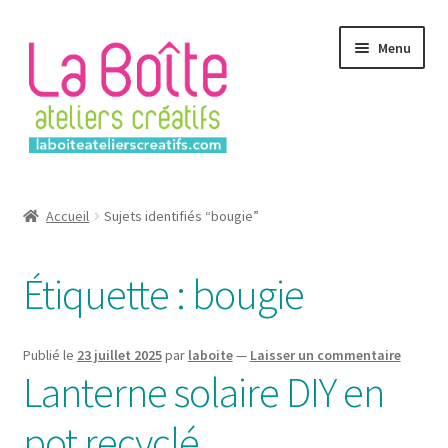
Aller
Aller
Menu
à
au
la
contenu
navigation
Accueil
Accueil
Sujets identifiés “bougie”
Account
Étiquette :
bougie
Login
Password Reset
Publié le
23 juillet 2025
par
laboite
—
Laisser un commentaire
Lanterne solaire DIY en
Register
pot recyclé