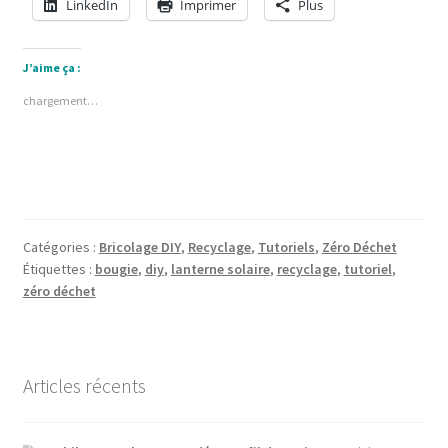
LinkedIn
Imprimer
Plus
J’aime ça :
chargement…
Catégories :
Bricolage DIY
,
Recyclage
,
Tutoriels
,
Zéro Déchet
Étiquettes :
bougie
,
diy
,
lanterne solaire
,
recyclage
,
tutoriel
,
zéro déchet
Articles récents