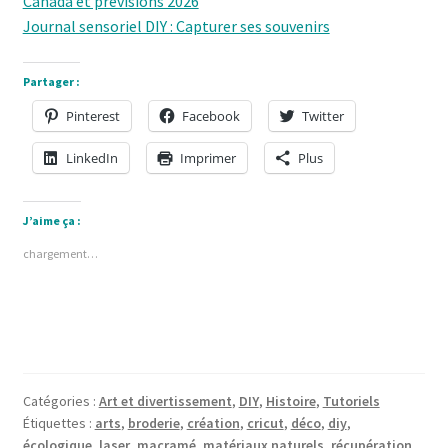
Canada et prévisions 2026
Journal sensoriel DIY : Capturer ses souvenirs
Partager :
Pinterest
Facebook
Twitter
LinkedIn
Imprimer
Plus
J’aime ça :
chargement…
Catégories :
Art et divertissement
,
DIY
,
Histoire
,
Tutoriels
Étiquettes :
arts
,
broderie
,
création
,
cricut
,
déco
,
diy
,
écologique
,
laser
,
macramé
,
matériaux naturels
,
récupération
,