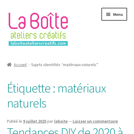
Aller
Aller
Menu
à
au
la
contenu
navigation
Accueil
Accueil
Sujets identifiés “matériaux naturels”
Account
Étiquette :
matériaux
Login
naturels
Password Reset
Register
Publié le
9 juillet 2025
par
laboite
—
Laisser un commentaire
Tendances DIY de 2020 à