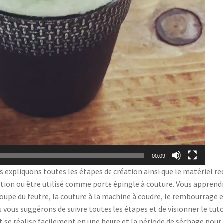
00:09
s expliquons toutes les étapes de création ainsi que le matériel re
oration ou être utilisé comme porte épingle à couture. Vous apprend
coupe du feutre, la couture à la machine à coudre, le rembourrage 
 vous suggérons de suivre toutes les étapes et de visionner le tuto
 se réalise facilement en une heure et la période de séchage pour 