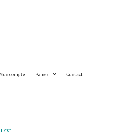
Mon compte
Panier
Contact
er
Solde de la carte-cadeau
Boutique en ligne
Blog
Panier
Contact
urs