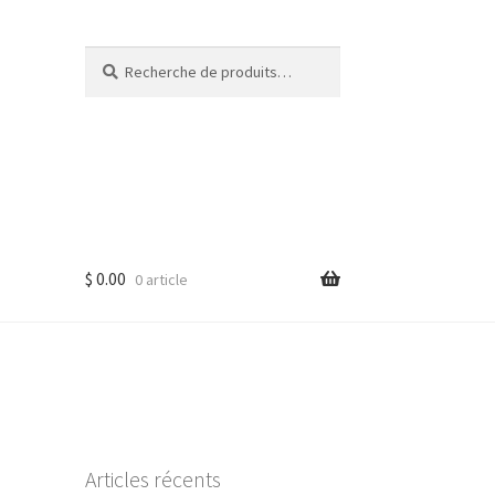
Recherche
Recherche
pour :
$
0.00
0 article
Articles récents