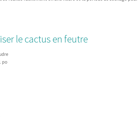
iser le cactus en feutre
oudre
1 po
e