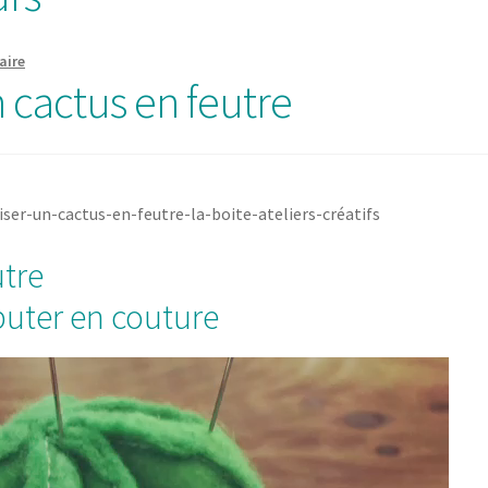
aire
un cactus en feutre
utre
buter en couture