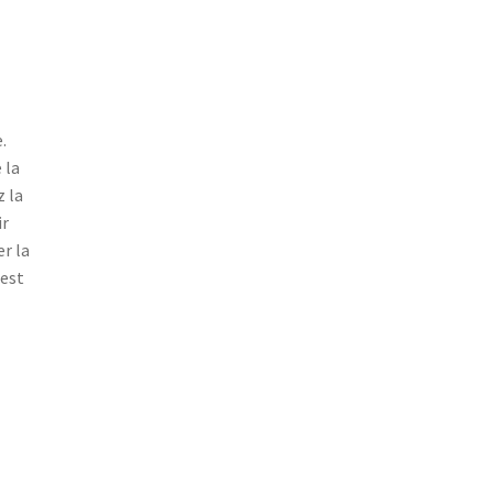
.
 la
z la
ir
er la
 est