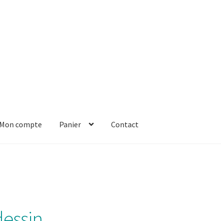
Mon compte
Panier
Contact
er
Solde de la carte-cadeau
Boutique en ligne
Blog
Panier
Contact
dessin