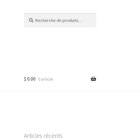
Recherche
Recherche
pour :
$
0.00
0 article
Articles récents