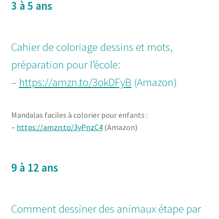
3 à 5 ans
Cahier de coloriage dessins et mots,
préparation pour l’école:
–
https://amzn.to/3okDFyB
(Amazon)
Mandalas faciles à colorier pour enfants :
–
https://amzn.to/3yPnzC4
(Amazon)
9 à 12 ans
Comment dessiner des animaux étape par