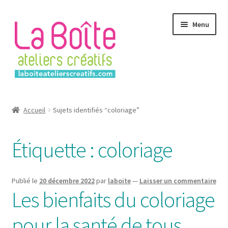
Aller
Aller
Menu
à
au
la
contenu
navigation
Accueil
Accueil
Sujets identifiés “coloriage”
Account
Étiquette :
coloriage
Login
Password Reset
Publié le
20 décembre 2022
par
laboite
—
Laisser un commentaire
Les bienfaits du coloriage
Register
pour la santé de tous