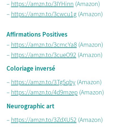
–
https://amzn.to/3IYHinn
(Amazon)
–
https://amzn.to/3cwcu1g
(Amazon)
Affirmations Positives
–
https://amzn.to/3cmcYa8
(Amazon)
–
https://amzn.to/3cueO92
(Amazon)
Coloriage inversé
–
https://amzn.to/3Tg5qby
(Amazon)
–
https://amzn.to/4d9mzep
(Amazon)
Neurographic art
–
https://amzn.to/3ZdXU52
(Amazon)