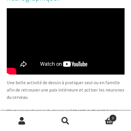
Une belle activité de dessin à pratiquer seul ou en famille
afin de retrouver une paix intérieure et activer les neurones
du cerveau.
C’est une technique de dessin méditatif et d’art thérapie
créé en 2014 par Dr. Pavel Piskarev.
0
Recherche
Recherche