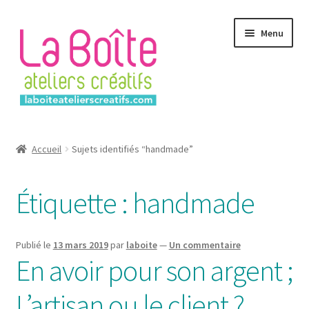
Aller
Aller
Menu
à
au
la
contenu
navigation
Accueil
Accueil
Sujets identifiés “handmade”
Account
Étiquette :
handmade
Login
Password Reset
Publié le
13 mars 2019
par
laboite
—
Un commentaire
En avoir pour son argent ;
Register
L’artisan ou le client ?