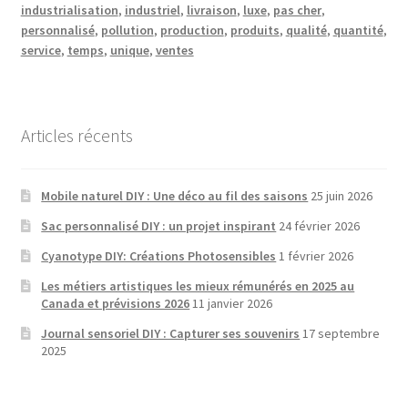
industrialisation
,
industriel
,
livraison
,
luxe
,
pas cher
,
personnalisé
,
pollution
,
production
,
produits
,
qualité
,
quantité
,
service
,
temps
,
unique
,
ventes
Articles récents
Mobile naturel DIY : Une déco au fil des saisons
25 juin 2026
Sac personnalisé DIY : un projet inspirant
24 février 2026
Cyanotype DIY: Créations Photosensibles
1 février 2026
Les métiers artistiques les mieux rémunérés en 2025 au
Canada et prévisions 2026
11 janvier 2026
Journal sensoriel DIY : Capturer ses souvenirs
17 septembre
2025