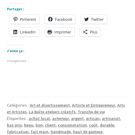
Partager :
Pinterest
Facebook
Twitter
LinkedIn
Imprimer
Plus
J’aime ça :
chargement…
Catégories :
Art et divertissement
,
Artiste et Entrepreneur
,
Arts
et Artistes
,
La Boîte ateliers créatifs
,
Tranche de vie
Étiquettes :
achat local
,
acheteur
,
argent
,
artisan
,
artisanat
,
bas prix
,
beau
,
bon
,
client
,
consommation
,
coût
,
durable
,
fabrication
,
fait main
,
handmade
,
haut de gamme
,