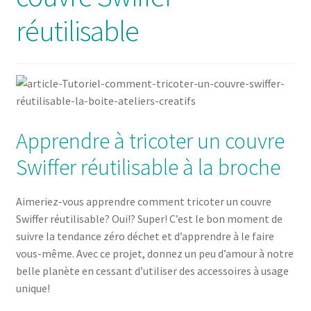
Solde de la carte-cadeau
réutilisable
Boutique en ligne
Blog
Panier
Apprendre à tricoter un couvre
Politique de confidentialité
Swiffer réutilisable à la broche
Validation de la commande
Aimeriez-vous apprendre comment tricoter un couvre
Swiffer réutilisable? Oui!? Super! C’est le bon moment de
Contact
suivre la tendance zéro déchet et d’apprendre à le faire
vous-même. Avec ce projet, donnez un peu d’amour à notre
Mon compte
belle planète en cessant d’utiliser des accessoires à usage
unique!