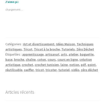
J’aime ça :
chargement…
Catégories :
Art et divertissement
,
Idées Maison
,
Techniques
artistiques
,
Tricot
,
Tricot à la broche
,
Tutoriels
,
Zéro Déchet
Étiquettes :
apprentissage
,
artisanat
,
arts
,
atelier
,
baguette
,
base
,
broche
,
chaîne
,
coton
,
cours
,
cours en ligne
,
création
artistique
,
crochet
,
crochet tunisien
,
laine
,
notion
,
pdf
,
point
,
réutilisable
,
swiffer
,
tricot
,
tricoter
,
tutoriel
,
vidéo
,
zéro déchet
Articles récents