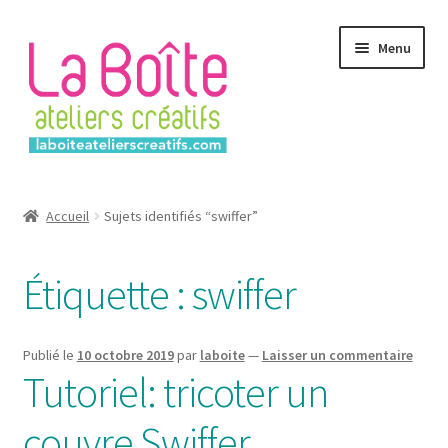
Aller
Aller
Menu
à
au
la
contenu
navigation
Accueil
Accueil
Sujets identifiés “swiffer”
Account
Étiquette :
swiffer
Login
Password Reset
Publié le
10 octobre 2019
par
laboite
—
Laisser un commentaire
Tutoriel: tricoter un
Register
couvre Swiffer