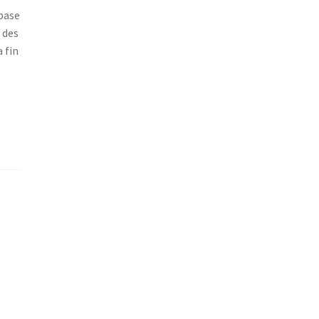
 base
 des
 fin