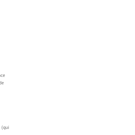
nce
de
 (qui