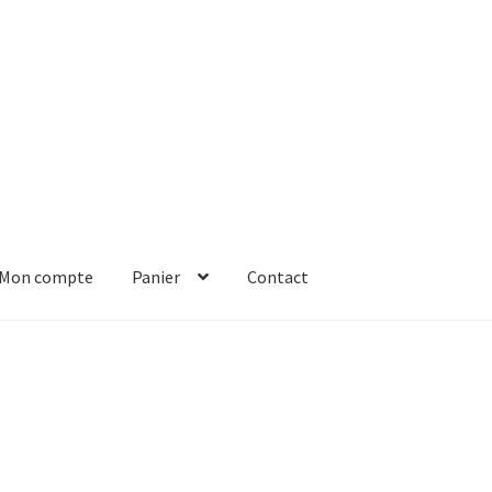
Mon compte
Panier
Contact
er
Solde de la carte-cadeau
Boutique en ligne
Blog
Panier
Contact