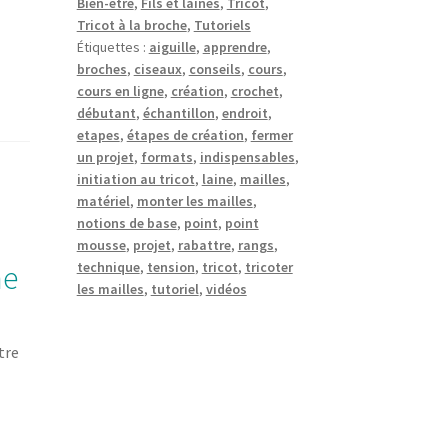
Bien-être
,
Fils et laines
,
Tricot
,
Tricot à la broche
,
Tutoriels
Étiquettes :
aiguille
,
apprendre
,
broches
,
ciseaux
,
conseils
,
cours
,
cours en ligne
,
création
,
crochet
,
débutant
,
échantillon
,
endroit
,
etapes
,
étapes de création
,
fermer
un projet
,
formats
,
indispensables
,
initiation au tricot
,
laine
,
mailles
,
matériel
,
monter les mailles
,
notions de base
,
point
,
point
mousse
,
projet
,
rabattre
,
rangs
,
technique
,
tension
,
tricot
,
tricoter
he
les mailles
,
tutoriel
,
vidéos
tre