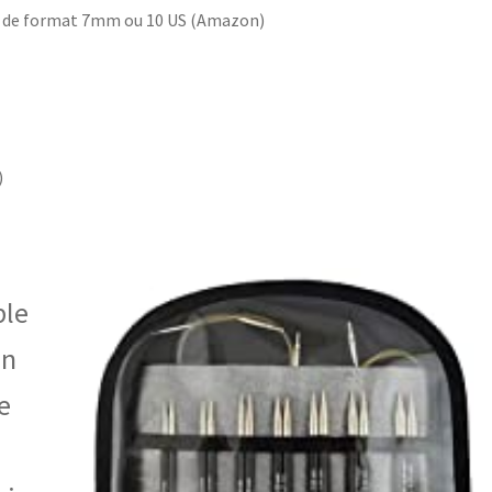
l de format 7mm ou 10 US (Amazon)
)
ble
en
e