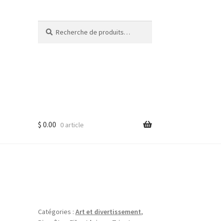
Recherche
Recherche
pour :
$
0.00
0 article
Catégories :
Art et divertissement
,