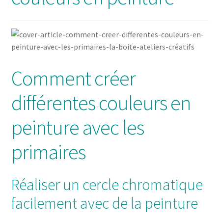
Solde de la carte-cadeau
Boutique en ligne
Blog
Comment créer
Panier
différentes couleurs en
Politique de confidentialité
peinture avec les
Validation de la commande
primaires
Contact
Réaliser un cercle chromatique
Mon compte
facilement avec de la peinture