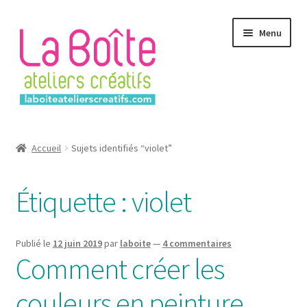
Aller
Aller
Menu
à
au
la
contenu
navigation
Accueil
Accueil
Sujets identifiés “violet”
Account
Étiquette :
violet
Login
Password Reset
Publié le
12 juin 2019
par
laboite
—
4 commentaires
Comment créer les
Register
couleurs en peinture