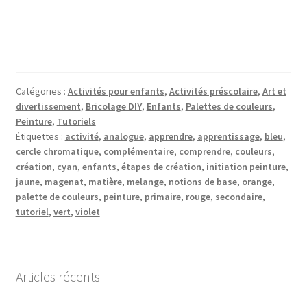
Catégories :
Activités pour enfants
,
Activités préscolaire
,
Art et
divertissement
,
Bricolage DIY
,
Enfants
,
Palettes de couleurs
,
Peinture
,
Tutoriels
Étiquettes :
activité
,
analogue
,
apprendre
,
apprentissage
,
bleu
,
cercle chromatique
,
complémentaire
,
comprendre
,
couleurs
,
création
,
cyan
,
enfants
,
étapes de création
,
initiation peinture
,
jaune
,
magenat
,
matière
,
melange
,
notions de base
,
orange
,
palette de couleurs
,
peinture
,
primaire
,
rouge
,
secondaire
,
tutoriel
,
vert
,
violet
Articles récents