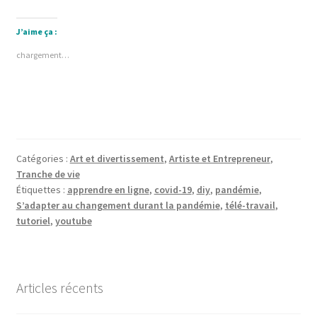
J’aime ça :
chargement…
Catégories :
Art et divertissement
,
Artiste et Entrepreneur
,
Tranche de vie
Étiquettes :
apprendre en ligne
,
covid-19
,
diy
,
pandémie
,
S’adapter au changement durant la pandémie
,
télé-travail
,
tutoriel
,
youtube
Articles récents