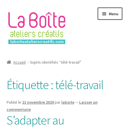
Aller
Aller
Menu
à
au
la
contenu
navigation
Accueil
Accueil
Sujets identifiés “télé-travail”
Account
Étiquette :
télé-travail
Login
Password Reset
Publié le
21 novembre 2020
par
laboite
—
Laisser un
commentaire
Register
S’adapter au