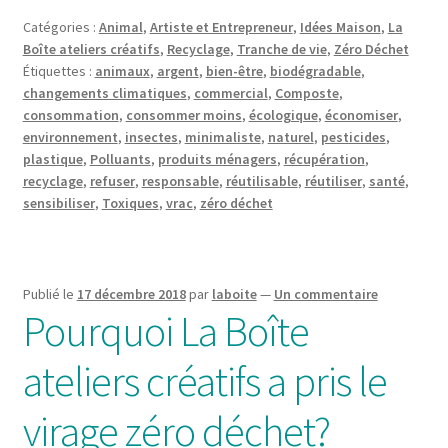
Catégories :
Animal
,
Artiste et Entrepreneur
,
Idées Maison
,
La
Boîte ateliers créatifs
,
Recyclage
,
Tranche de vie
,
Zéro Déchet
Étiquettes :
animaux
,
argent
,
bien-être
,
biodégradable
,
changements climatiques
,
commercial
,
Composte
,
consommation
,
consommer moins
,
écologique
,
économiser
,
environnement
,
insectes
,
minimaliste
,
naturel
,
pesticides
,
plastique
,
Polluants
,
produits ménagers
,
récupération
,
recyclage
,
refuser
,
responsable
,
réutilisable
,
réutiliser
,
santé
,
sensibiliser
,
Toxiques
,
vrac
,
zéro déchet
Publié le
17 décembre 2018
par
laboite
—
Un commentaire
Pourquoi La Boîte
ateliers créatifs a pris le
virage zéro déchet?