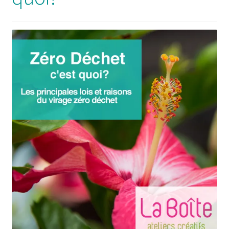
Solde de la carte-cadeau
Boutique en ligne
Blog
Panier
Politique de confidentialité
Validation de la commande
Contact
Mon compte