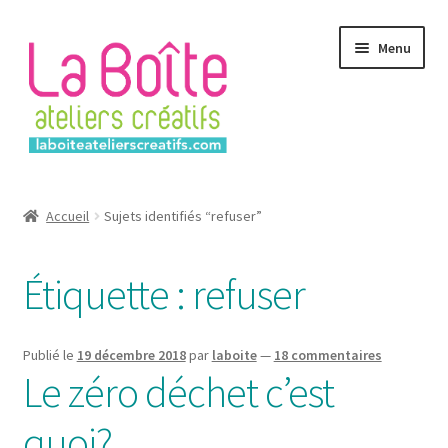
Aller
Aller
Menu
à
au
la
contenu
navigation
Accueil
Accueil
Sujets identifiés “refuser”
Account
Étiquette :
refuser
Login
Password Reset
Publié le
19 décembre 2018
par
laboite
—
18 commentaires
Le zéro déchet c’est
Register
quoi?