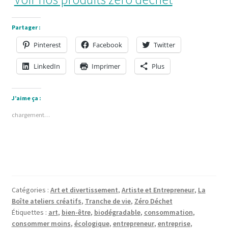
Partager :
Pinterest
Facebook
Twitter
LinkedIn
Imprimer
Plus
J’aime ça :
chargement…
Catégories :
Art et divertissement
,
Artiste et Entrepreneur
,
La
Boîte ateliers créatifs
,
Tranche de vie
,
Zéro Déchet
Étiquettes :
art
,
bien-être
,
biodégradable
,
consommation
,
consommer moins
,
écologique
,
entrepreneur
,
entreprise
,