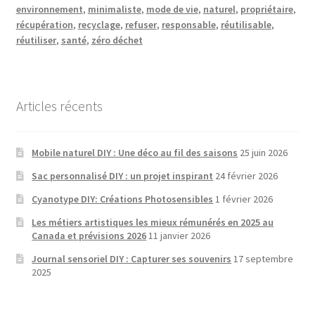
environnement
,
minimaliste
,
mode de vie
,
naturel
,
propriétaire
,
récupération
,
recyclage
,
refuser
,
responsable
,
réutilisable
,
réutiliser
,
santé
,
zéro déchet
Articles récents
Mobile naturel DIY : Une déco au fil des saisons
25 juin 2026
Sac personnalisé DIY : un projet inspirant
24 février 2026
Cyanotype DIY: Créations Photosensibles
1 février 2026
Les métiers artistiques les mieux rémunérés en 2025 au
Canada et prévisions 2026
11 janvier 2026
Journal sensoriel DIY : Capturer ses souvenirs
17 septembre
2025