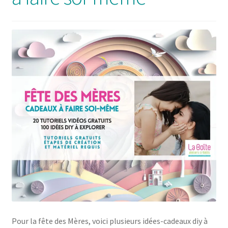
Solde de la carte-cadeau
Boutique en ligne
Blog
Panier
Politique de confidentialité
Validation de la commande
Contact
Mon compte
Pour la fête des Mères, voici plusieurs idées-cadeaux diy à