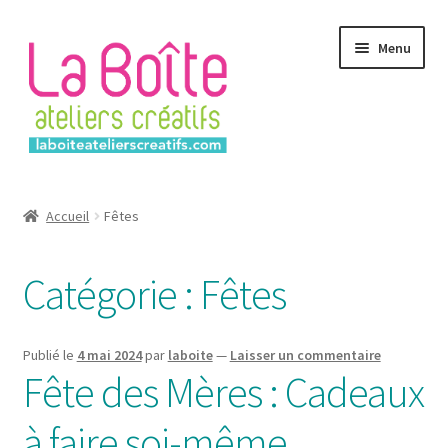
Aller
Aller
Menu
à
au
la
contenu
navigation
Accueil
Accueil
Fêtes
Account
Catégorie :
Fêtes
Login
Password Reset
Publié le
4 mai 2024
par
laboite
—
Laisser un commentaire
Fête des Mères : Cadeaux
Register
à faire soi-même