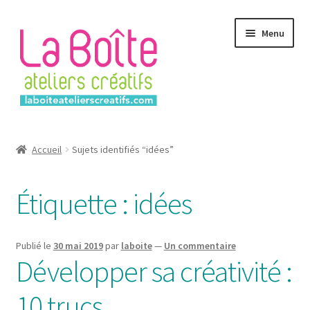
Aller
Aller
Menu
à
au
la
contenu
navigation
Accueil
Accueil
Sujets identifiés “idées”
Account
Étiquette :
idées
Login
Password Reset
Publié le
30 mai 2019
par
laboite
—
Un commentaire
Développer sa créativité :
Register
10 trucs