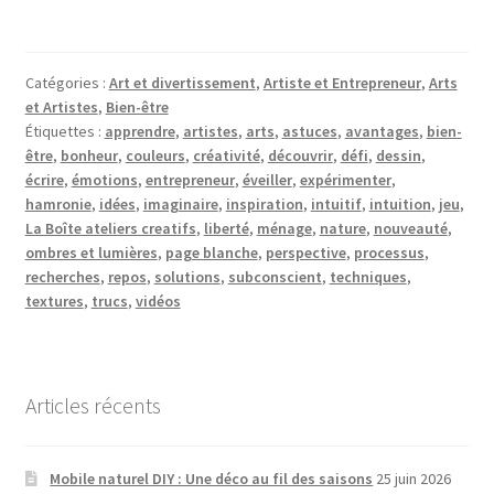
Catégories :
Art et divertissement
,
Artiste et Entrepreneur
,
Arts
et Artistes
,
Bien-être
Étiquettes :
apprendre
,
artistes
,
arts
,
astuces
,
avantages
,
bien-
être
,
bonheur
,
couleurs
,
créativité
,
découvrir
,
défi
,
dessin
,
écrire
,
émotions
,
entrepreneur
,
éveiller
,
expérimenter
,
hamronie
,
idées
,
imaginaire
,
inspiration
,
intuitif
,
intuition
,
jeu
,
La Boîte ateliers creatifs
,
liberté
,
ménage
,
nature
,
nouveauté
,
ombres et lumières
,
page blanche
,
perspective
,
processus
,
recherches
,
repos
,
solutions
,
subconscient
,
techniques
,
textures
,
trucs
,
vidéos
Articles récents
Mobile naturel DIY : Une déco au fil des saisons
25 juin 2026