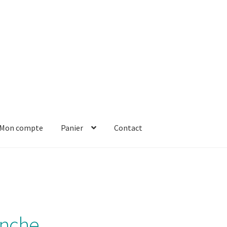
Mon compte
Panier
Contact
er
Solde de la carte-cadeau
Boutique en ligne
Blog
Panier
Contact
anche