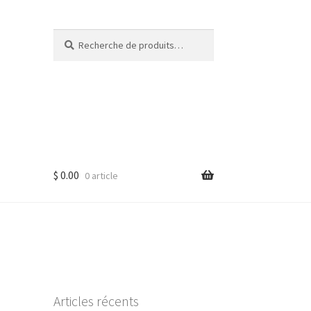
Recherche
Recherche
pour :
$
0.00
0 article
Articles récents