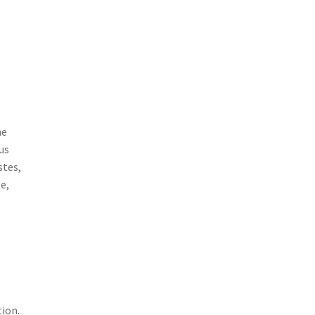
ne
us
stes,
e,
tion.