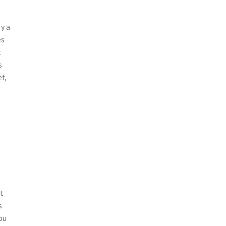
y a
es
t
s
f,
nt
s
ou