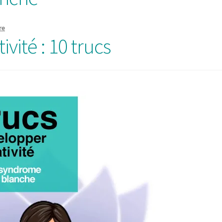
re
vité : 10 trucs